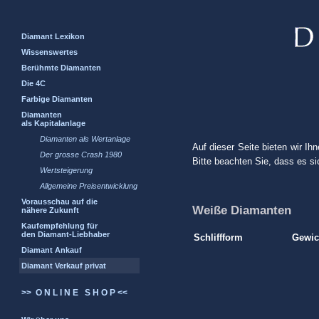
Diamant Lexikon
Wissenswertes
Berühmte Diamanten
Die 4C
Farbige Diamanten
Diamanten
als Kapitalanlage
Diamanten als Wertanlage
Auf dieser Seite bieten wir Ih
Der grosse Crash 1980
Bitte beachten Sie, dass es si
Wertsteigerung
Allgemeine Preisentwicklung
Vorausschau auf die
Weiße Diamanten
nähere Zukunft
Kaufempfehlung für
den Diamant-Liebhaber
Schliffform
Gewic
Diamant Ankauf
Diamant Verkauf privat
>> O N L I N E S H O P <<